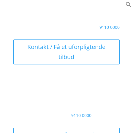
Brug for akut hjælp? Ring på
9110 0000
Kontakt / Få et uforpligtende
tilbud
Brug for akut hjælp? Ring på
9110 0000