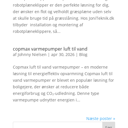
robotplæneklipper er den perfekte løsning for dig,
der ønsker en flot og velholdt græsplæne uden selv
at skulle bruge tid på græsslåning. Hos JoniTeknik.dk
tilbyder installation og montering af
robotplæneklippere, så...
copmax varmepumper luft til vand
af
Johnny Nielsen
|
apr 30, 2026
|
Blog
Copmax luft til vand varmepumper – en moderne
løsning til energieffektiv opvarmning Copmax luft til
vand varmepumper er blevet en populær løsning for
boligejere, der ønsker at reducere både
energiforbrug og CO₂-udledning. Denne type
varmepumpe udnytter energien i...
Næste poster »
Søg