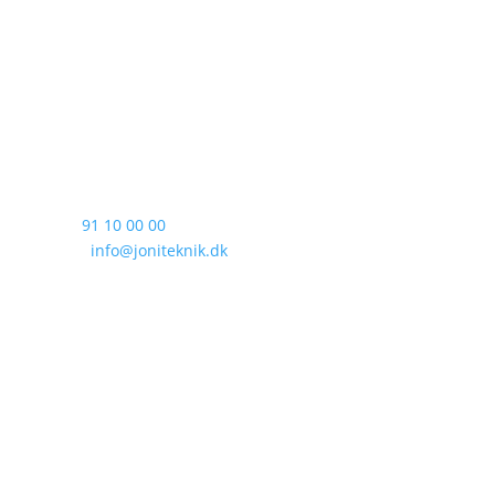
JoNi Teknik
Størlingevej 11, Størling
4733 Tappernøje
CVR: DK-37904449
Tlf.:
91 10 00 00
Mail:
info@joniteknik.dk
“Vi sætter en ære i professionelt
arbejde, samt glade kunder!”
– Johnny Nielsen, indehaver