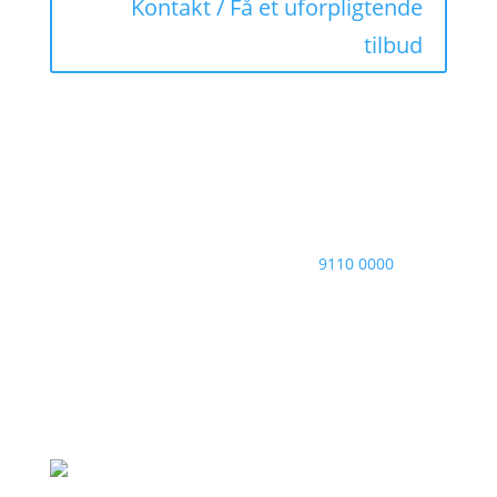
Kontakt / Få et uforpligtende
tilbud
Brug for akut hjælp? Ring på
9110 0000