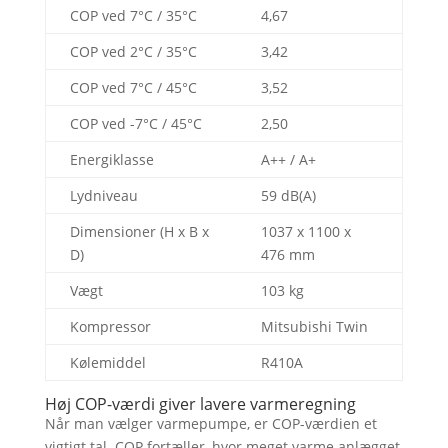
COP ved 7°C / 35°C
4,67
COP ved 2°C / 35°C
3,42
COP ved 7°C / 45°C
3,52
COP ved -7°C / 45°C
2,50
Energiklasse
A++ / A+
Lydniveau
59 dB(A)
Dimensioner (H x B x
1037 x 1100 x
D)
476 mm
Vægt
103 kg
Kompressor
Mitsubishi Twin
Kølemiddel
R410A
Høj COP-værdi giver lavere varmeregning
Når man vælger varmepumpe, er COP-værdien et
vigtigt tal. COP fortæller, hvor meget varme anlægget