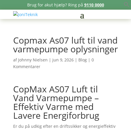
Brug for akut hjælp? Ring på
9110 0000
Copmax As07 luft til vand
varmepumpe oplysninger
af
Johnny Nielsen
|
jun 9, 2026
|
Blog
|
0
Kommentarer
CopMax AS07 Luft til
Vand Varmepumpe –
Effektiv Varme med
Lavere Energiforbrug
Er du på udkig efter en driftssikker og energieffektiv