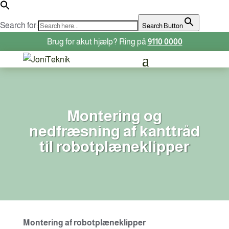
Search for:
Search Button
Brug for akut hjælp? Ring på
9110 0000
Montering og
nedfræsning af kanttråd
til robotplæneklipper
Montering af robotplæneklipper