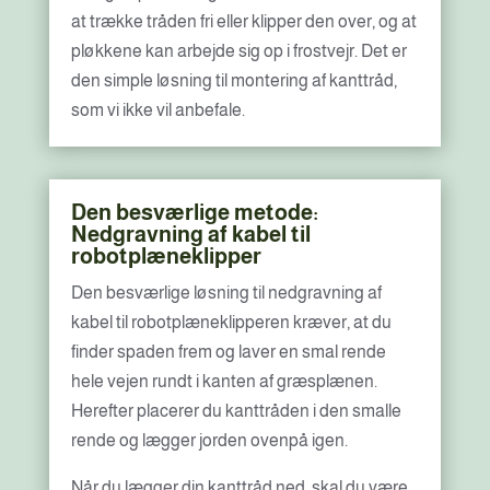
at trække tråden fri eller klipper den over, og at
pløkkene kan arbejde sig op i frostvejr. Det er
den simple løsning til montering af kanttråd,
som vi ikke vil anbefale.
Den besværlige metode:
Nedgravning af kabel til
robotplæneklipper
Den besværlige løsning til nedgravning af
kabel til robotplæneklipperen kræver, at du
finder spaden frem og laver en smal rende
hele vejen rundt i kanten af græsplænen.
Herefter placerer du kanttråden i den smalle
rende og lægger jorden ovenpå igen.
Når du lægger din kanttråd ned, skal du være